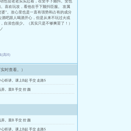
动也会老老实实忍着，在受手下颤抖。受也
。喜欢玩攻，看他在手下颤抖臣服。 攻属
老婆”。攻心里也是一直有强势和占有的成分
去酒吧跟人喝酒开心，但是从来不玩过火或
，自渎也很少。（其实只是不够爽罢了！）
ノ
(高H)
可实时查看。）
心听讲。课上B起 手交 走路S
弄。晨B 手交 控 颜
弄。晨B 手交 控 颜
心听讲。课上B起 手交 走路S