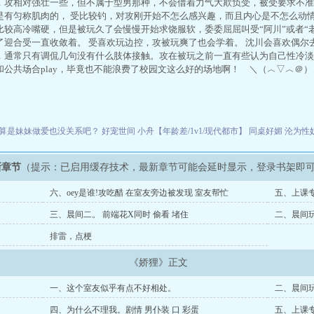
，攻相对强壮一些，但不属于型男那种，不会借着力气大欺负受，被受要求不准
是有匀称肌肉的， 受比较钓，对攻刚开始不怎么感兴趣，而且内心是不怎么动情
比较高冷嘴硬，但是被玩久了会慢慢开始求饶服软，委委屈屈叫受“阿川”或者“
了迎合受一直收敛着。 受喜欢玩边控，攻被玩爽了也会学着。 沈川会喜欢偶尔
，通常只有调侃几句没有什么肢体接触。攻在被玩之前一直有些认为自己性冷淡
和公共场合play，毕竟也不能浪费了校园文这么好的场地啊！ ＼（︿▽︿＠）
算是妹妹做爱也没关系吧？
好宠世间
小舟【年龄差/1v1/现代都市】
同桌好媚
沦为性奴
新章节
（提示：已启用缓存技术，最新章节可能会延时显示，登录书架即
六、oey是谁!攻吃醋 在室友旁边被发现 室友帮忙
五、上课专
三、晨间二。 前端花X同时 偷看 堵住
二、晨间玩
排雷，点梗
《娇狸》正文
一、这个室友似乎有点不好相处。
二、晨间玩
四、为什么不理我。剧情 男仆装 口 彩蛋
五、上课专