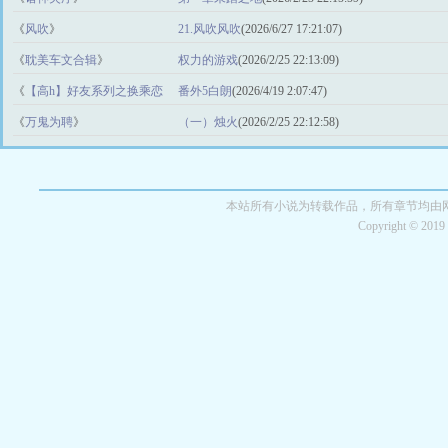
《
风吹
》
21.风吹风吹
(2026/6/27 17:21:07)
《
耽美车文合辑
》
权力的游戏
(2026/2/25 22:13:09)
《
【高h】好友系列之换乘恋
番外5白朗
(2026/4/19 2:07:47)
爱
》
《
万鬼为聘
》
（一）烛火
(2026/2/25 22:12:58)
本站所有小说为转载作品，所有章节均由
Copyright © 201