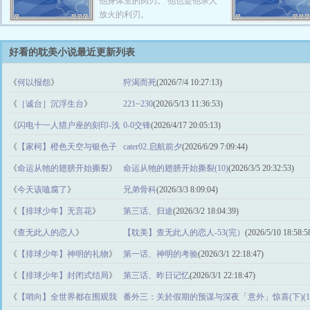
他身体里的肉刃。 他也是他杀人
放火的利刃。
好看的耽美小说最近更新列表
《
何以报怨
》
狩渴而死
(2026/7/4 10:27:13)
《
［诚台］沉浮生台
》
221~230
(2026/5/13 11:36:53)
《
闪电十一人猎户座的刻印-浅
0-0交锋
(2026/4/17 20:05:13)
空之下
》
《
【家柯】橙色天空与银色子
cater02.启航前夕
(2026/6/29 7:09:44)
弹
》
《
命运从牠的翅膀开始撕裂
》
命运从牠的翅膀开始撕裂(10)
(2026/3/5 20:32:53)
《
今天该嗑腐了
》
兄弟骨科
(2026/3/3 8:09:04)
《
【排球少年】无言花
》
第三话、归途
(2026/3/2 18:04:39)
《
查无此人的恋人
》
【耽美】查无此人的恋人-53(完）
(2026/5/10 18:58:5
《
【排球少年】神明的礼物
》
第一话、神明的考验
(2026/3/1 22:18:47)
《
【排球少年】封闭式结局
》
第三话、昨日记忆
(2026/3/1 22:18:47)
《
【哨向】全世界都在围观我
番外三：关於假期的预谋与深夜「意外」惊喜(下)(18