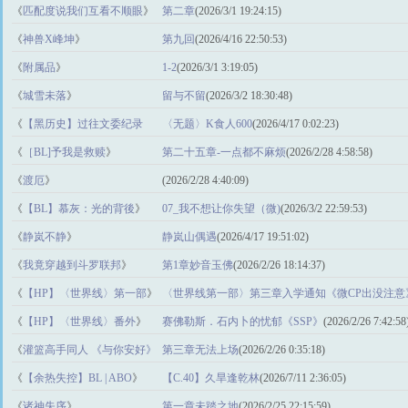
的死亡综艺
》
(2026/4/16 21:23:21)
《
匹配度说我们互看不顺眼
》
第二章
(2026/3/1 19:24:15)
《
神兽X峰坤
》
第九回
(2026/4/16 22:50:53)
《
附属品
》
1-2
(2026/3/1 3:19:05)
《
城雪未落
》
留与不留
(2026/3/2 18:30:48)
《
【黑历史】过往文委纪录
〈无题〉K食人600
(2026/4/17 0:02:23)
（2018~2024）
》
《
［BL]予我是救赎
》
第二十五章-一点都不麻烦
(2026/2/28 4:58:58)
《
渡厄
》
(2026/2/28 4:40:09)
《
【BL】慕灰：光的背後
》
07_我不想让你失望（微)
(2026/3/2 22:59:53)
《
静岚不静
》
静岚山偶遇
(2026/4/17 19:51:02)
《
我竟穿越到斗罗联邦
》
第1章妙音玉佛
(2026/2/26 18:14:37)
《
【HP】〈世界线〉第一部
》
〈世界线第一部〉第三章入学通知《微CP出没注意
(2026/2/26 7:42:58)
《
【HP】〈世界线〉番外
》
赛佛勒斯．石内卜的忧郁《SSP》
(2026/2/26 7:42:58
《
灌篮高手同人 《与你安好》
第三章无法上场
(2026/2/26 0:35:18)
流川x自创角色 BG
》
《
【余热失控】BL | ABO
》
【C.40】久旱逢乾林
(2026/7/11 2:36:05)
《
诸神失序
》
第一章未踏之地
(2026/2/25 22:15:59)