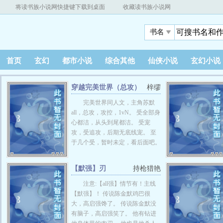
将读书族小说网快捷键下载到桌面
收藏读书族小说网
书名
首页
玄幻
都市小说
综合其他
仙侠小说
玄幻小说
穿越完美世界（总攻）
梓缪
完美世界同人文，主角苏默
all，总攻，攻控，1vN。 受全部身
心都洁，从头到尾都洁。 受宠
攻，受追攻，后期无底线宠。 至
于几个受，暂时未定，看后面吧。
【默强】刃
持枪猎艳
注意:【all强】情节有！主线
【默强】！ 传说陈金默鸡巴很
大，高启强馋了。 传说陈金默没
有脑子，高启强笑了。 他有钻进