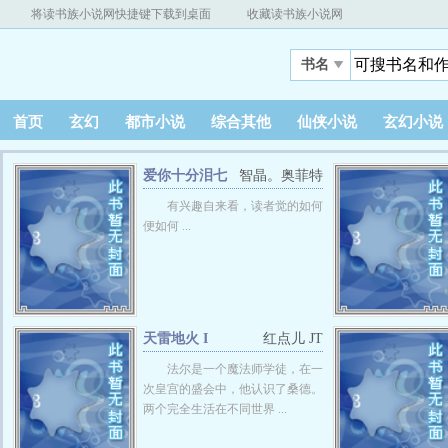
将读书族小说网快捷键下载到桌面
收藏读书族小说网
书名
首页
玄幻
都市小说
综合其他
仙侠小说
玄幻小说
爱你十分泪七
智晶。奥菲特
分
有兴趣自来看，读者觉的如何
便如何 ...
天雷地火 I
红点儿 JT
法尔是一个魔法师学徒，在一
次皇宫的盛会中，他认识了桑德。
两个完全生活在不同世界 ...