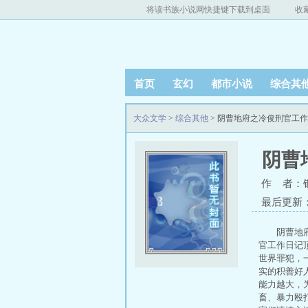
将读书族小说网快捷键下载到桌面
收
首页
玄幻
都市小说
综合其
大众文学
>
综合其他
> 阴曹地府之冷俊刑官工
阴曹
作 者：
最后更新：20
阴曹地
官工作日记
世界罪犯，
实的积善好
能力越大，
畜、暴力殴