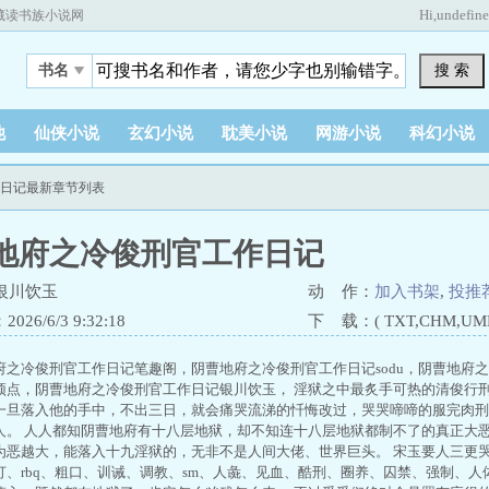
Hi,
undefin
藏读书族小说网
搜 索
书名
他
仙侠小说
玄幻小说
耽美小说
网游小说
科幻小说
作日记最新章节列表
地府之冷俊刑官工作日记
银川饮玉
动 作：
加入书架
,
投推
26/6/3 9:32:18
下 载：( TXT,CHM,UMD,
府之冷俊刑官工作日记笔趣阁，阴曹地府之冷俊刑官工作日记sodu，阴曹地府
顶点，阴曹地府之冷俊刑官工作日记银川饮玉， 淫狱之中最炙手可热的清俊行
一旦落入他的手中，不出三日，就会痛哭流涕的忏悔改过，哭哭啼啼的服完肉刑
人。 人人都知阴曹地府有十八层地狱，却不知连十八层地狱都制不了的真正大
为恶越大，能落入十九淫狱的，无非不是人间大佬、世界巨头。 宋玉要人三更哭
打、rbq、粗口、训诫、调教、sm、人彘、见血、酷刑、圈养、囚禁、强制、人