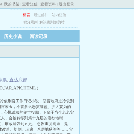
ed
我的书架
|
查看短信
|
查看资料
|
退出登录
留言：
通过邮件
、
站内短信
积分规则
解决跳到别的站
历史小说
阅读记录
荐票
,
直达底部
JAR,APK,HTML )
之冷俊刑官工作日记小说，阴曹地府之冷俊刑
刑官宋玉，不管多么恶贯满盈、胆大妄为的
，心悦诚服的转世投胎，下辈子当个老老实
恶人，会被转移到第十九层的淫欲地狱……
，谁敢逞强到五更。 总攻重度肉虐、鬼
体改造、切割、玩遍十八层地狱等等…… 宝