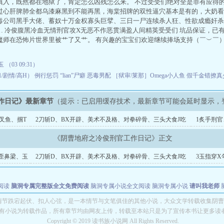
慎入，既然都在地狱了，肯定怎么凶残怎么来。 不过受受们绝对全是罪有应得
过心肝脾肺全都乌漆麻黑到不能再黑，海棠招牌的双性逼穴基本是有的，大奶看
毒公司黑手大佬、蓄奴十万金权寡头巨擘、三日一尸连续杀人狂、性欲成瘾奸杀
… 冷俊腹黑冷血无情刑官攻X无恶不作恶贯满盈人间精英受受们 坑品保证，已
魔师在恐怖片世界里被艹了又艹。 有兴趣的宝宝们欢迎继续捧场支持（￣︶￣
（03 09:31）
1/剧情/高H）
例行惩罚
“lian”尸癖
恶毒男配
［狱审/莱那］Omega小人鱼
假千金错撩真少
作日记》最新章节
（提示：已启用缓存技术，最新章节可能会延时显示，
叉鱼、掴T
2刀斩D、BX开辟、美术不及格、对拳碎骨、三头犬食J吃
1炙手刑
蛋
胯剐手
《阴曹地府之冷俊刑官工作日记》正文
歪鼻梁、玉
2刀斩D、BX开辟、美术不及格、对拳碎骨、三头犬食J吃
3玉指穿X
蛋
后入
阅读
脑洞专属完整版全文免费阅读
脑洞专属小说全文阅读
脑洞专属小说
请叫我老师
世者
穿书第一天就结婚小说全文阅读
情节跌宕起伏、扣人心弦，是一本情节与文笔俱佳的其他小说，大众文学转载收集阴曹
有小说为转载作品，所有章节均由网友上传，转载至本站只是为了宣传本书让更多读
Copyright © 2019 读书族小说网 All Rights Reserved.