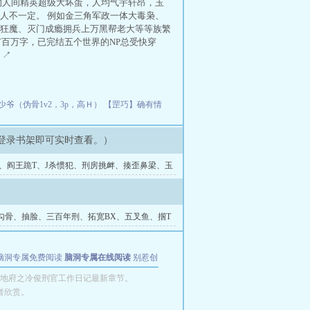
的人间精英超级大坏蛋，人均气宇轩昂，玉
人不一定。 例如金三角军政一体大毒枭、
狂魔、灭门成瘾拥兵上万黑帮老大等等族繁
有百万字，已完结五个世界的NP总受快穿
）↗
爷（伪骨1v2，3p，高Ｈ）
【罡巧】确有情
登录书架即可实时查看。）
官、阎王跪T、J杀惯犯、刑房挑衅、揍歪鼻梁、玉
勾骨、抽脸、三百年刑、拓宽BX、五叉鱼、掴T
脑洞专属免费阅读
脑洞专属在线阅读
别惹创
地府之冷俊刑官工作日记最新章节。
者欣赏。