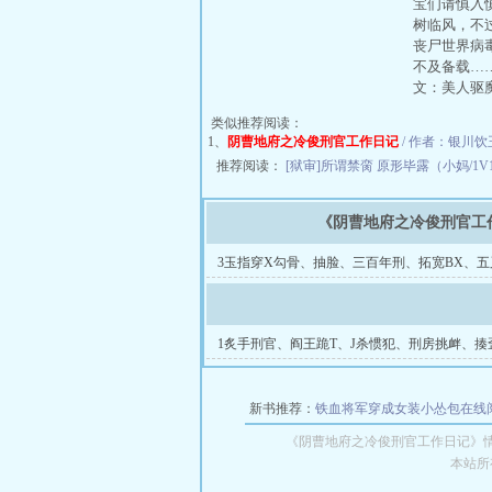
宝们请慎入
树临风，不
丧尸世界病
不及备载…
文：美人驱
类似推荐阅读：
1、
阴曹地府之冷俊刑官工作日记
/ 作者：银川饮玉 
推荐阅读：
[狱审]所谓禁脔
原形毕露（小妈/1V
《阴曹地府之冷俊刑官工
3玉指穿X勾骨、抽脸、三百年刑、拓宽BX、五
后入
1炙手刑官、阎王跪T、J杀惯犯、刑房挑衅、揍
胯剐手
新书推荐：
铁血将军穿成女装小怂包在线
《阴曹地府之冷俊刑官工作日记》
本站所