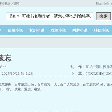
Hi,
undefin
藏读书族小说网
搜 索
书名
他
仙侠小说
玄幻小说
耽美小说
网游小说
科幻小说
遗忘
ind
动 作：
加入书架
,
投推
25/10/21 5:41:28
下 载：( TXT,CHM,UMD,
忘笔趣阁，百年遗忘sodu，百年遗忘小说，百年遗忘顶点，百年遗忘Wind， 
、时间、质量、温度、电流 ...