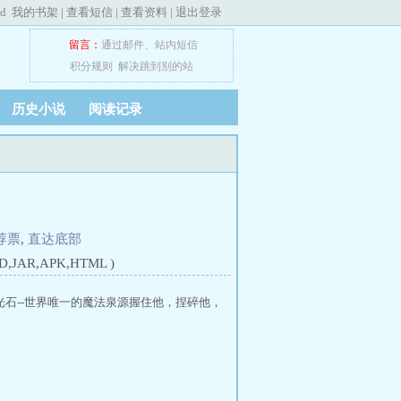
ed
我的书架
|
查看短信
|
查看资料
|
退出登录
留言：
通过邮件
、
站内短信
积分规则
解决跳到别的站
历史小说
阅读记录
荐票
,
直达底部
JAR,APK,HTML )
泪光石--世界唯一的魔法泉源握住他，捏碎他，