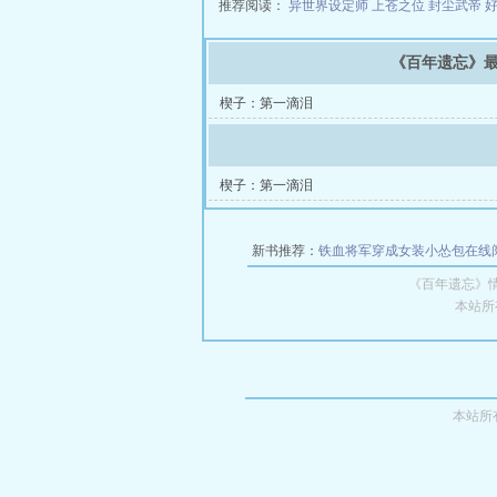
推荐阅读：
异世界设定师
上苍之位
封尘武帝
《百年遗忘》
楔子：第一滴泪
楔子：第一滴泪
新书推荐：
铁血将军穿成女装小怂包在线
《百年遗忘》
本站所
本站所