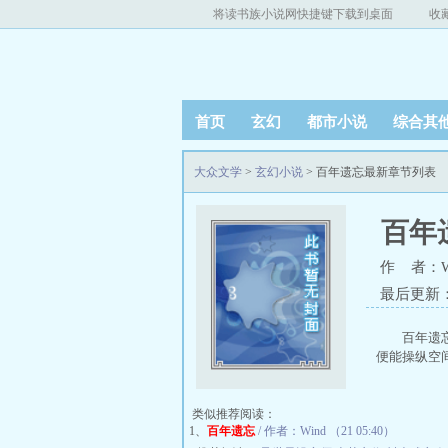
将读书族小说网快捷键下载到桌面
收
首页
玄幻
都市小说
综合其
大众文学
>
玄幻小说
> 百年遗忘最新章节列表
百年
作 者：W
最后更新：20
百年遗
便能操纵空间
类似推荐阅读：
1、
百年遗忘
/ 作者：Wind （21 05:40）