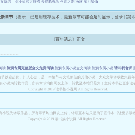
好女绵绵：高冷仙君太难撩
菩提脂香录
苍青之剑
渔族
魔刀弑仙
最新章节
（提示：已启用缓存技术，最新章节可能会延时显示，登录书架
《百年遗忘》正文
阅读
脑洞专属完整版全文免费阅读
脑洞专属小说全文阅读
脑洞专属小说
请叫我老师
世者
穿书第一天就结婚小说全文阅读
情节跌宕起伏、扣人心弦，是一本情节与文笔俱佳的其他小说，大众文学转载收集百年
有小说为转载作品，所有章节均由网友上传，转载至本站只是为了宣传本书让更多读
Copyright © 2019 读书族小说网 All Rights Reserved.
有小说为转载作品，所有章节均由网友上传，转载至本站只是为了宣传本书让更多读
Copyright © 2019 读书族小说网 All Rights Reserved.