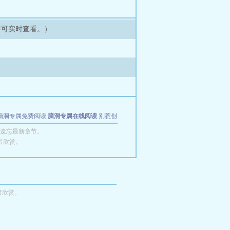
即可实时查看。）
脑洞专属免费阅读
脑洞专属在线阅读
别惹创
遗忘最新章节。
者欣赏。
者欣赏。