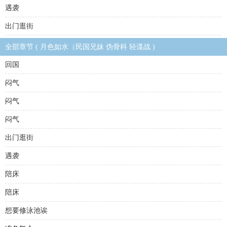
遇袭
出门逛街
全部章节 ( 月色如水（民国兄妹 伪骨科 轻谍战 )
回国
闷气
闷气
闷气
出门逛街
遇袭
陪床
陪床
想要修泳池诶