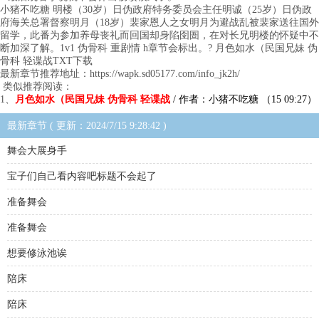
小猪不吃糖 明楼（30岁）日伪政府特务委员会主任明诚（25岁）日伪政
府海关总署督察明月（18岁）裴家恩人之女明月为避战乱被裴家送往国外
留学，此番为参加养母丧礼而回国却身陷囹圄，在对长兄明楼的怀疑中不
断加深了解。1v1 伪骨科 重剧情 h章节会标出。? 月色如水（民国兄妹 伪
骨科 轻谍战TXT下载
最新章节推荐地址：https://wapk.sd05177.com/info_jk2h/
类似推荐阅读：
1、
月色如水（民国兄妹 伪骨科 轻谍战
/ 作者：小猪不吃糖 （15 09:27）
最新章节 ( 更新：2024/7/15 9:28:42 )
舞会大展身手
宝子们自己看内容吧标题不会起了
准备舞会
准备舞会
想要修泳池诶
陪床
陪床