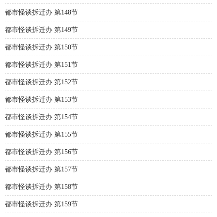
都市怪谈拆迁办 第148节
都市怪谈拆迁办 第149节
都市怪谈拆迁办 第150节
都市怪谈拆迁办 第151节
都市怪谈拆迁办 第152节
都市怪谈拆迁办 第153节
都市怪谈拆迁办 第154节
都市怪谈拆迁办 第155节
都市怪谈拆迁办 第156节
都市怪谈拆迁办 第157节
都市怪谈拆迁办 第158节
都市怪谈拆迁办 第159节