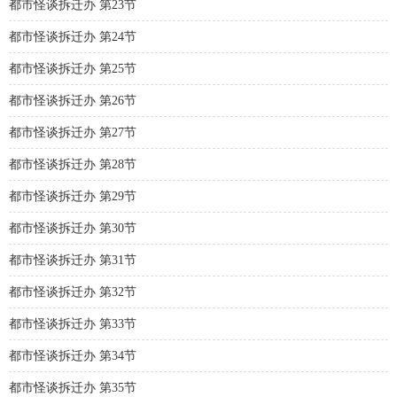
都市怪谈拆迁办 第23节
都市怪谈拆迁办 第24节
都市怪谈拆迁办 第25节
都市怪谈拆迁办 第26节
都市怪谈拆迁办 第27节
都市怪谈拆迁办 第28节
都市怪谈拆迁办 第29节
都市怪谈拆迁办 第30节
都市怪谈拆迁办 第31节
都市怪谈拆迁办 第32节
都市怪谈拆迁办 第33节
都市怪谈拆迁办 第34节
都市怪谈拆迁办 第35节