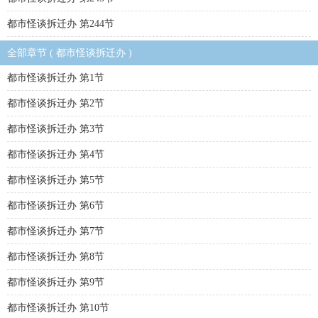
都市怪谈拆迁办 第244节
全部章节 ( 都市怪谈拆迁办 )
都市怪谈拆迁办 第1节
都市怪谈拆迁办 第2节
都市怪谈拆迁办 第3节
都市怪谈拆迁办 第4节
都市怪谈拆迁办 第5节
都市怪谈拆迁办 第6节
都市怪谈拆迁办 第7节
都市怪谈拆迁办 第8节
都市怪谈拆迁办 第9节
都市怪谈拆迁办 第10节