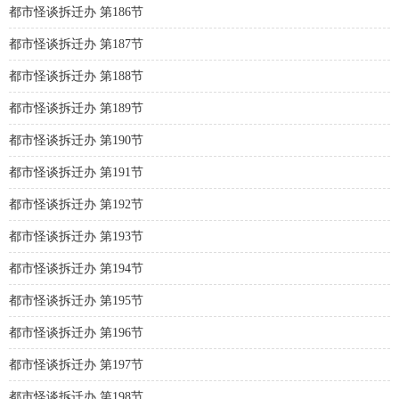
都市怪谈拆迁办 第186节
都市怪谈拆迁办 第187节
都市怪谈拆迁办 第188节
都市怪谈拆迁办 第189节
都市怪谈拆迁办 第190节
都市怪谈拆迁办 第191节
都市怪谈拆迁办 第192节
都市怪谈拆迁办 第193节
都市怪谈拆迁办 第194节
都市怪谈拆迁办 第195节
都市怪谈拆迁办 第196节
都市怪谈拆迁办 第197节
都市怪谈拆迁办 第198节