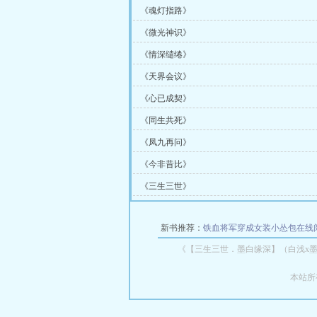
《魂灯指路》
《微光神识》
《情深缱绻》
《天界会议》
《心已成契》
《同生共死》
《凤九再问》
《今非昔比》
《三生三世》
新书推荐：
铁血将军穿成女装小怂包在线
《【三生三世．墨白缘深】（白浅x
本站所