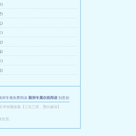
草》
爱》
见》
常》
统》
我》
常》
然》
脑洞专属免费阅读
脑洞专属在线阅读
别惹创
文学转载收集【三生三世．墨白缘深】
者欣赏。