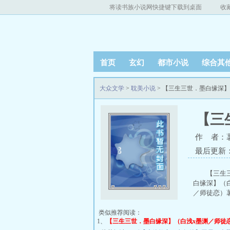
将读书族小说网快捷键下载到桌面
收
首页
玄幻
都市小说
综合其
大众文学
>
耽美小说
> 【三生三世．墨白缘深
【三
作 者：
最后更新：20
【三生
白缘深】（
／师徒恋）薯条
类似推荐阅读：
1、
【三生三世．墨白缘深】（白浅x墨渊／师徒