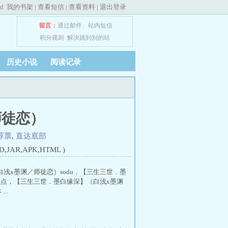
ed
我的书架
|
查看短信
|
查看资料
|
退出登录
留言：
通过邮件
、
站内短信
积分规则
解决跳到别的站
历史小说
阅读记录
师徒恋）
荐票
,
直达底部
JAR,APK,HTML )
浅x墨渊／师徒恋）sodu，【三生三世．墨
顶点，【三生三世．墨白缘深】（白浅x墨渊
..