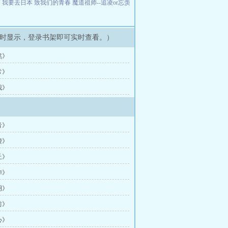
 我要去日本
致我们的青春
魔道祖师--追凌or忘羡
时显示，登录书架即可实时查看。）
然》
常》
我》
音》
袭》
丘》
华》
明》
前》
心》