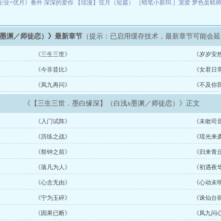
/业×优月》番外
深深的爱你
【综漫】弦月（短篇）
［蜡笔小新BL］宠爱
梦色蛋糕师
x墨渊／师徒恋）》最新章节
（提示：已启用缓存技术，最新章节可能会延
《三生三世》
《岁岁安
《今非昔比》
《女君日
《凤九再问》
《不及你
《【三生三世．墨白缘深】（白浅x墨渊／师徒恋）》正文
《入门试阵》
《未敢司
《历练之战》
《瑶光来
《祭钟之前》
《归来青
《落凡为人》
《初遇夜
《心念无由》
《心动未
《宁为玉碎》
《诛仙台
《因果已断》
《凤九问