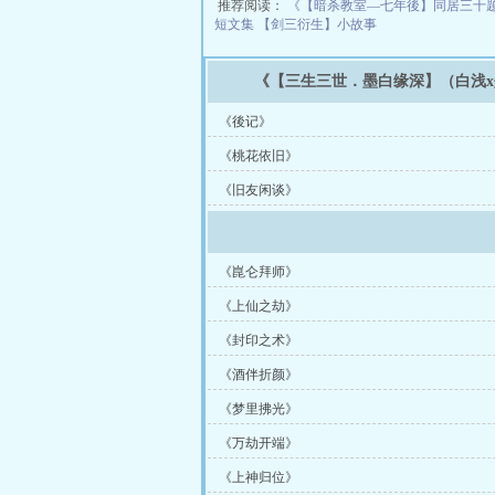
推荐阅读：
《【暗杀教室—七年後】同居三十题
短文集
【剑三衍生】小故事
《【三生三世．墨白缘深】（白浅
《後记》
《桃花依旧》
《旧友闲谈》
《崑仑拜师》
《上仙之劫》
《封印之术》
《酒伴折颜》
《梦里拂光》
《万劫开端》
《上神归位》