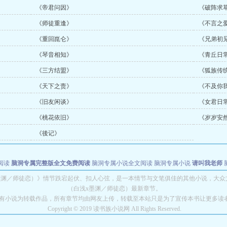
《帝君问因》
《破阵求
《师徒重逢》
《不言之
《重回崑仑》
《兄弟初
《琴音相知》
《青丘日
《三方结盟》
《狐族传
《天下之责》
《不及你
《旧友闲谈》
《女君日
《桃花依旧》
《岁岁安
《後记》
阅读
脑洞专属完整版全文免费阅读
脑洞专属小说全文阅读
脑洞专属小说
请叫我老师
世者
穿书第一天就结婚小说全文阅读
墨渊／师徒恋）》情节跌宕起伏、扣人心弦，是一本情节与文笔俱佳的其他小说，大众
（白浅x墨渊／师徒恋）最新章节。
有小说为转载作品，所有章节均由网友上传，转载至本站只是为了宣传本书让更多读
Copyright © 2019 读书族小说网 All Rights Reserved.