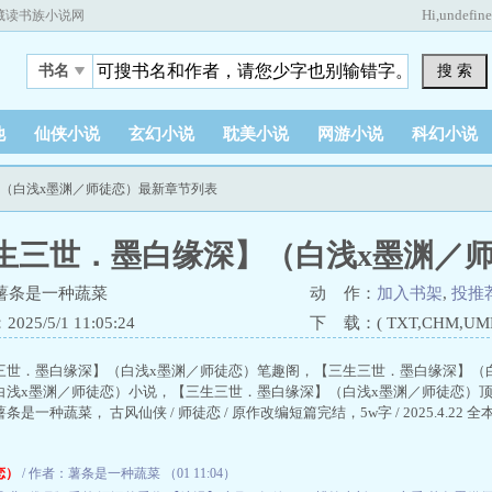
Hi,
undefin
藏读书族小说网
搜 索
书名
他
仙侠小说
玄幻小说
耽美小说
网游小说
科幻小说
】（白浅x墨渊／师徒恋）最新章节列表
生三世．墨白缘深】（白浅x墨渊／
薯条是一种蔬菜
动 作：
加入书架
,
投推
25/5/1 11:05:24
下 载：( TXT,CHM,UMD,
三世．墨白缘深】（白浅x墨渊／师徒恋）笔趣阁，【三生三世．墨白缘深】（白
白浅x墨渊／师徒恋）小说，【三生三世．墨白缘深】（白浅x墨渊／师徒恋）
是一种蔬菜， 古风仙侠 / 师徒恋 / 原作改编短篇完结，5w字 / 2025.4.22 全本 .
恋）
/ 作者：薯条是一种蔬菜 （01 11:04）