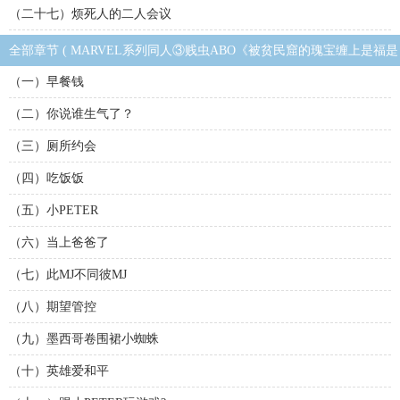
（二十七）烦死人的二人会议
全部章节 ( MARVEL系列同人③贱虫ABO《被贫民窟的瑰宝缠上是福是
祸？》 )
（一）早餐钱
（二）你说谁生气了？
（三）厕所约会
（四）吃饭饭
（五）小PETER
（六）当上爸爸了
（七）此MJ不同彼MJ
（八）期望管控
（九）墨西哥卷围裙小蜘蛛
（十）英雄爱和平