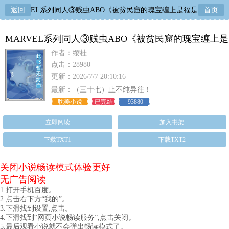
MARVEL系列同人③贱虫ABO《被贫民窟的瑰宝缠上是福是祸？》
返回
首页
MARVEL系列同人③贱虫ABO《被贫民窟的瑰宝缠上是
福是祸？》
作者：缨桂
点击：28980
更新：2026/7/7 20:10:16
最新：
（三十七）止不纯异往！
耽美小说
已完结
93880
立即阅读
加入书架
下载TXT1
下载TXT2
关闭小说畅读模式体验更好
无广告阅读
1.打开手机百度。
2.点击右下方“我的”。
3.下滑找到设置,点击。
4.下滑找到“网页小说畅读服务”,点击关闭。
5.最后观看小说就不会弹出畅读模式了。