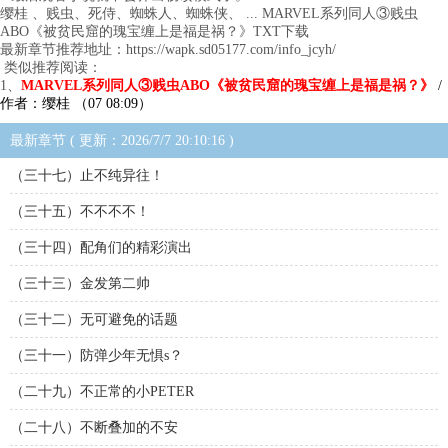
缨桂 、贱虫、死侍、蜘蛛人、蜘蛛侠、 ... MARVEL系列同人③贱虫
ABO《被贫民窟的瑰宝缠上是福是祸？》TXT下载
最新章节推荐地址：https://wapk.sd05177.com/info_jcyh/
类似推荐阅读：
1、
MARVEL系列同人③贱虫ABO《被贫民窟的瑰宝缠上是福是祸？》
/
作者：缨桂 （07 08:09）
最新章节 ( 更新：2026/7/7 20:10:16 )
（三十七）止不纯异往！
（三十五）不不不不！
（三十四）配角们的精彩演出
（三十三）金发第二帅
（三十二）无可避免的话题
（三十一）防弹少年无惧s？
（二十九）不正常的小PETER
（二十八）不断叠加的不安