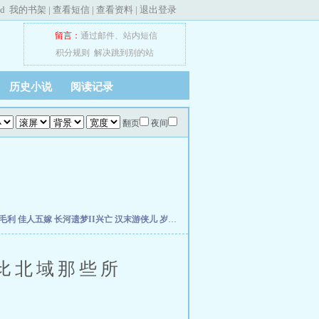
ed
我的书架
|
查看短信
|
查看资料
|
退出登录
留言：
通过邮件
、
站内短信
积分规则
解决跳到别的站
历史小说
阅读记录
翻页
夜间
佐毛利
佳人五嫁
长河遗梦II兴亡
汉末游侠儿
岁月·繁花
反古归真
九皇子传
一个岂有此
比北域那些所