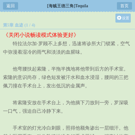
返回
[海贼王德三角]Tequila
首页
设置
第5章 血迹 (1 / 4)
关灯
《关闭小说畅读模式体验更好》
大
特拉法尔加·罗顾不上多想，迅速将诊所大门锁紧，空气
中
中弥漫着湿冷的雨气和淡淡的血腥味。
小
他弯腰扶起索隆，半拖半拽地将他带到后方的手术室。
索隆的意识尚存，绿色短发被汗水和血水浸湿，腰间的三把
佩刀撞在手术台上，发出低沉的金属声。
将索隆安放在手术台上，为他摘下刀放到一旁，罗深吸
一口气，强迫自己冷静下来。
手术室的灯光冷白刺眼，照得他额角渗出一层细汗。他