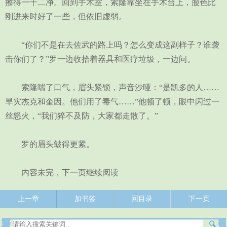
擦得一干二净。回到手术室，索隆靠坐在手术台上，脸色比
刚进来时好了一些，但依旧虚弱。
“你们不是在去佐武的路上吗？怎么变成这副样子？谁袭
击你们了？”罗一边收拾着器具和医疗垃圾，一边问。
索隆喘了口气，眉头紧锁，声音沙哑：“是凯多的人……
旱灾杰克和奎因。他们用了毒气……”他顿了顿，眼中闪过一
丝怒火，“我们猝不及防，大家都走散了。”
罗的眉头皱得更紧。
内容未完，下一页继续阅读
上一章
加书签
回目录
下一页