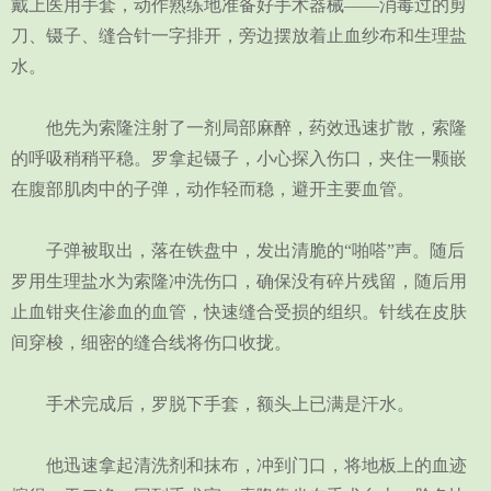
戴上医用手套，动作熟练地准备好手术器械——消毒过的剪
刀、镊子、缝合针一字排开，旁边摆放着止血纱布和生理盐
水。
他先为索隆注射了一剂局部麻醉，药效迅速扩散，索隆
的呼吸稍稍平稳。罗拿起镊子，小心探入伤口，夹住一颗嵌
在腹部肌肉中的子弹，动作轻而稳，避开主要血管。
子弹被取出，落在铁盘中，发出清脆的“啪嗒”声。随后
罗用生理盐水为索隆冲洗伤口，确保没有碎片残留，随后用
止血钳夹住渗血的血管，快速缝合受损的组织。针线在皮肤
间穿梭，细密的缝合线将伤口收拢。
手术完成后，罗脱下手套，额头上已满是汗水。
他迅速拿起清洗剂和抹布，冲到门口，将地板上的血迹