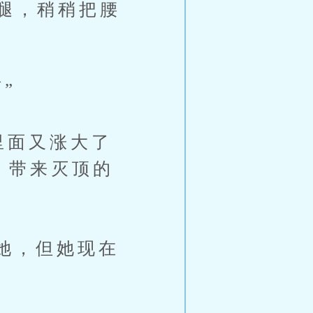
腿，稍稍把腰
”
里面又涨大了
，带来灭顶的
她，但她现在
。