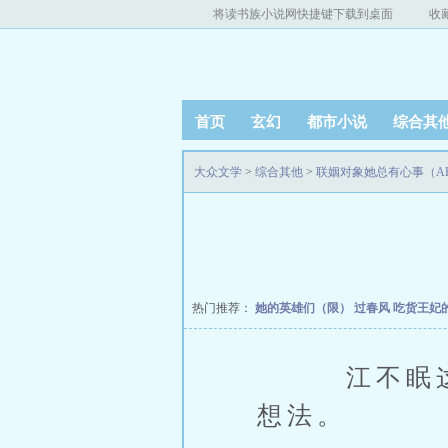
将读书族小说网快捷键下载到桌面
收
首页
玄幻
都市小说
综合其
大众文学
>
综合其他
>
联姻对象她总有心事（A
热门推荐：
她的英雄们（限）
过春风
吃货王妃
江不眠这家
想法。