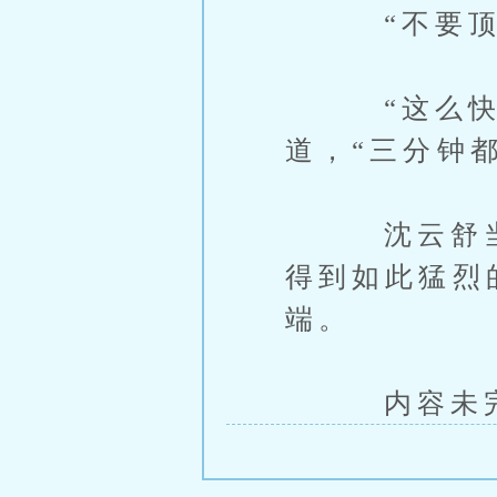
“不要顶这
“这么快？
道，“三分钟
沈云舒当然
得到如此猛烈
端。
内容未完，