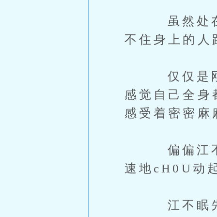
虽然处在发情
不住身上的人
仅仅是刚cH
感觉自己全身都
感受着密密麻
偏偏江不眠
速地cH0U
江不眠先是