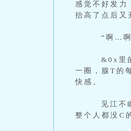
感觉不好发力
抬高了点后又
“啊…啊啊
&0x里的
一圈，腺T的
快感。
见江不眠不
整个人都没C