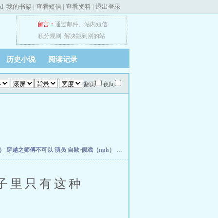
ed
我的书架
|
查看短信
|
查看资料
|
退出登录
留言：
通过邮件
、
站内短信
积分规则
解决跳到别的站
历史小说
阅读记录
翻页
夜间
订）
穿越之师傅不可以
演员
自欺·假戏（nph）
羊女孩和狼糙汉
思卿归
木田集
【黑篮】
子里只有这种