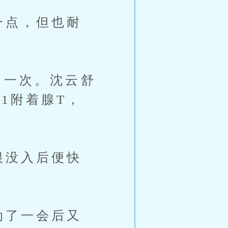
一点，但也耐
了一次。沈云舒
x1附着腺T，
没入后便快
动了一会后又