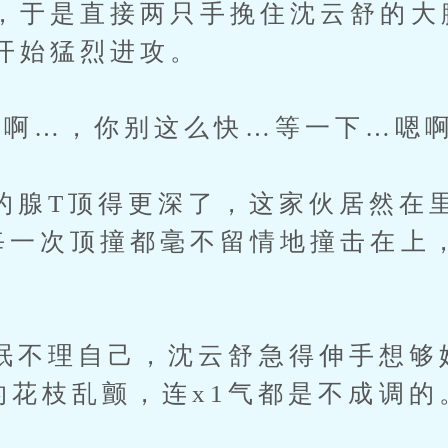
，于是直接两只手挽住沈云舒的大
开始猛烈进攻。
…，你别这么快…等一下…嗯啊
腺T顶得更深了，这家伙居然在
每一次顶撞都毫不留情地撞击在上
理自己，沈云舒急得伸手想够
的花枝乱颤，连x1气都是不成调的