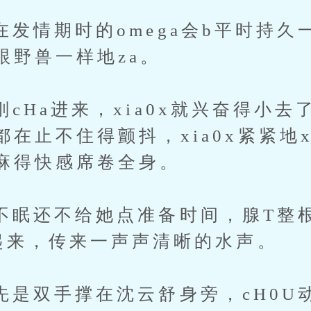
期时的omega会b平时持久
跟野兽一样地za。
a进来，xia0x就兴奋得小去
在止不住得颤抖，xia0x紧紧地
麻得快感席卷全身。
还不给她点准备时间，腺T整根
动起来，传来一声声清晰的水声。
双手撑在沈云舒身旁，cH0U