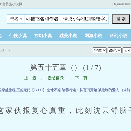
Hi,
undefin
藏读书族小说网
搜 索
书名
他
仙侠小说
玄幻小说
耽美小说
网游小说
科幻小说
BO）
>
第五十五章（） (1 / 7)
上一章
章节目录
下一页
←
→
的穿越旅程
王的宠妃【1v1 H】
念念不忘
诸界行走：从盲刀开始
被控制的爱人
（未
伙报复心真重，此刻沈云舒脑