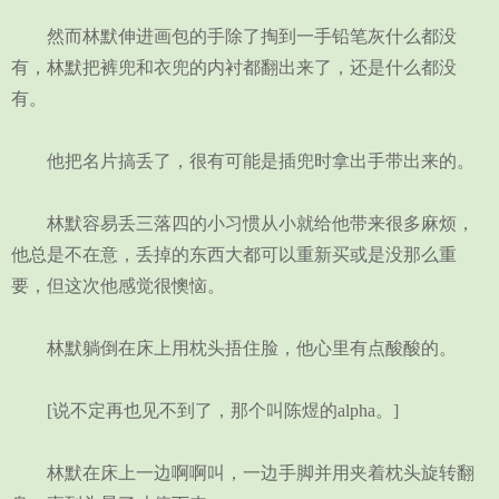
然而林默伸进画包的手除了掏到一手铅笔灰什么都没
有，林默把裤兜和衣兜的内衬都翻出来了，还是什么都没
有。
他把名片搞丢了，很有可能是插兜时拿出手带出来的。
林默容易丢三落四的小习惯从小就给他带来很多麻烦，
他总是不在意，丢掉的东西大都可以重新买或是没那么重
要，但这次他感觉很懊恼。
林默躺倒在床上用枕头捂住脸，他心里有点酸酸的。
[说不定再也见不到了，那个叫陈煜的alpha。]
林默在床上一边啊啊叫，一边手脚并用夹着枕头旋转翻