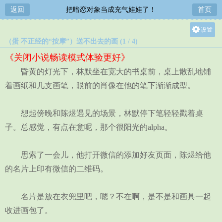
返回
把暗恋对象当成充气娃娃了！
首页
设置
（蛋 不正经的“按摩”）送不出去的画 (1 / 4)
关灯
《关闭小说畅读模式体验更好》
大
昏黄的灯光下，林默坐在宽大的书桌前，桌上散乱地铺
中
着画纸和几支画笔，眼前的肖像在他的笔下渐渐成型。
小
想起傍晚和陈煜遇见的场景，林默停下笔轻轻戳着桌
子。总感觉，有点在意呢，那个很阳光的alpha。
思索了一会儿，他打开微信的添加好友页面，陈煜给他
的名片上印有微信的二维码。
名片是放在衣兜里吧，嗯？不在啊，是不是和画具一起
收进画包了。